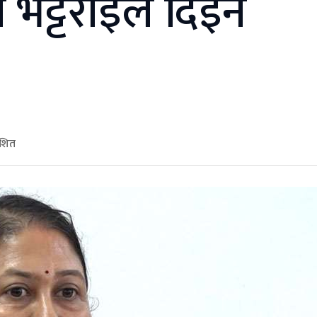
्या भट्टराईले दिइन
ाशित