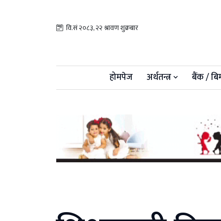
वि.सं २०८३, २२ श्रावण शुक्रबार
होमपेज
अर्थतन्त्र
बैंक / बि