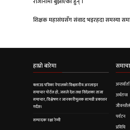
राजीनामा बुझाएकी हुन् ।
शिक्षक महासंघसँग संवाद भइरहदा समस्या समा
हाम्रो बारेमा
समाचा
अन्तर्वार्ता
क्लाउड पत्रिका नेपालको विश्वसनीय अनलाइन
समाचार पोर्टल हो, जसले देश तथा विदेशका ताजा
अर्थतन्त्र
समाचार, विश्लेषण र जानकारीमूलक सामग्री प्रकाशन
जीवनशैल
गर्दछ।
पर्यटन
सम्पादकः रक्षा रेग्मी
प्रविधि