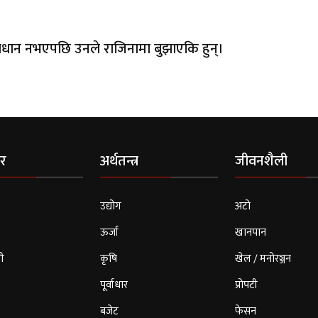
धान नभएपछि उनले राजिनामा बुझाएकि हुन्।
र
अर्थतन्त्र
जीवनशैली
उद्योग
अटो
ऊर्जा
खानपान
ी
कृषि
खेल / मनोरञ्जन
पूर्वाधार
प्रोपटी
बजेट
फेसन