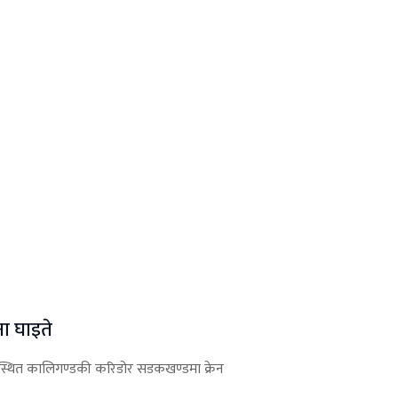
ना घाइते
लस्थित कालिगण्डकी करिडोर सडकखण्डमा क्रेन