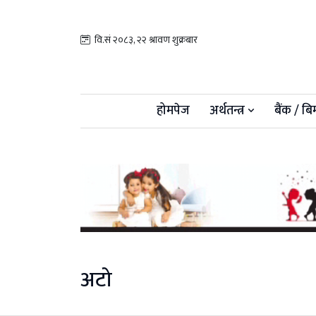
वि.सं २०८३, २२ श्रावण शुक्रबार
होमपेज
अर्थतन्त्र
बैंक / बि
अटो