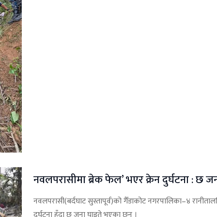
नवलपरासीमा ब्रेक फेल’ भएर क्रेन दुर्घटना : छ ज
नवलपरासी(बर्दघाट सुस्तापूर्व)को गैँडाकोट नगरपालिका–४ रानीता
दुर्घटना हुँदा छ जना घाइते भएका छन् ।