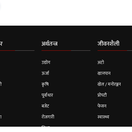
र
अर्थतन्त्र
जीवनशैली
उद्योग
अटो
ऊर्जा
खानपान
ी
कृषि
खेल / मनोरञ्जन
पूर्वाधार
प्रोपटी
बजेट
फेसन
ा
रोजगारी
स्वास्थ्य
शिक्षा