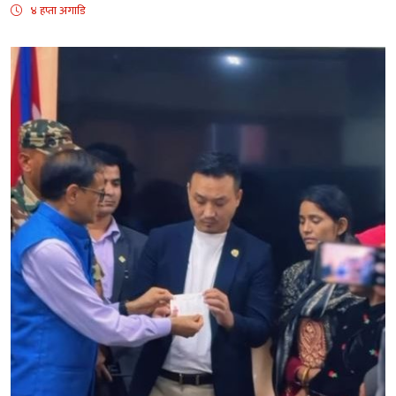
४ हप्ता अगाडि