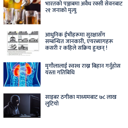
भारतको पञ्जाबमा अवैध रक्सी सेवनबाट
२१ जनाको मृत्यु
आधुनिक ईभीहरूमा सुरक्षासँग
सम्बन्धित जानकारी, एयरब्यागहरू
कसरी र कहिले सक्रिय हुन्छन् !
मृगौलालाई स्वस्थ राख्न बिहान गर्नुहाेस
यस्ता गतिबिधि
साइबर ठगीका माध्यमबाट ७८ लाख
लुटियो