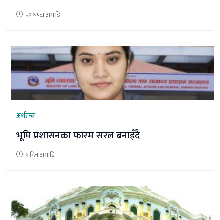
२० घण्टा अगाडि
अर्थतन्त्र
भूमि प्रशासनका फारम सरल बनाइँदै
१ दिन अगाडि