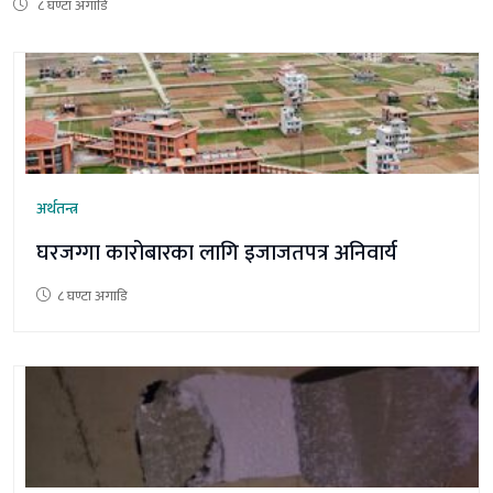
८ घण्टा अगाडि
अर्थतन्त्र
घरजग्गा कारोबारका लागि इजाजतपत्र अनिवार्य
८ घण्टा अगाडि