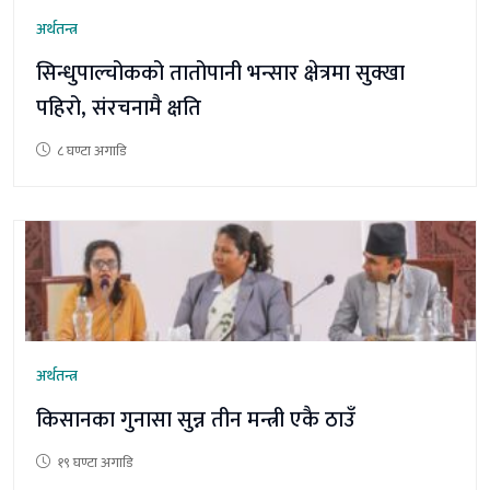
अर्थतन्त्र
सिन्धुपाल्चोकको तातोपानी भन्सार क्षेत्रमा सुक्खा
पहिरो, संरचनामै क्षति
८ घण्टा अगाडि
अर्थतन्त्र
किसानका गुनासा सुन्न तीन मन्त्री एकै ठाउँ
१९ घण्टा अगाडि