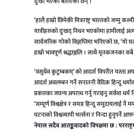
दुःखी भएको बताएका छन् ।
‘हालै हाम्रो छिमेकी मित्रराष्ट्र भारतको जम्म
यात्रीहरुको दुःखद् निधन भएकोमा हामीलाई अत्
सार्वजनिक गरेको विज्ञप्तिमा भनिएको छ, ‘यो घ
हाम्रो भावपूर्ण श्रद्धाञ्जलि । साथै मृतकजनका स
‘वसुधैव कुटुम्बकम्’ को आदर्श विपरीत यस्ता अप
आदर्श अवलम्बन गर्ने सनातनी वैदिक हिन्दू धर्म
प्रकारका जघन्य अपराध गर्नु गराइनु सर्वथा धर्म नि
‘सम्पूर्ण विश्वक्षेत्र र समग्र हिन्दू समुदायलाई नै
घटनाको विश्वव्यापी भर्त्सना र निन्दा हुनुपर्ने 
नेपाल सदैव आतङ्कवादको विपक्षमा छ : परराष्ट्रमन