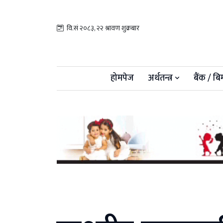
वि.सं २०८३, २२ श्रावण शुक्रबार
होमपेज
अर्थतन्त्र
बैंक / बि