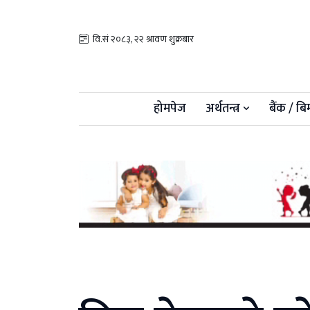
वि.सं २०८३, २२ श्रावण शुक्रबार
होमपेज
अर्थतन्त्र
बैंक / बि