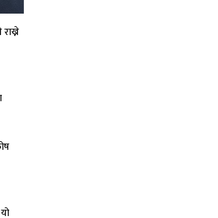
राख्ने
ा
कोष
 यो