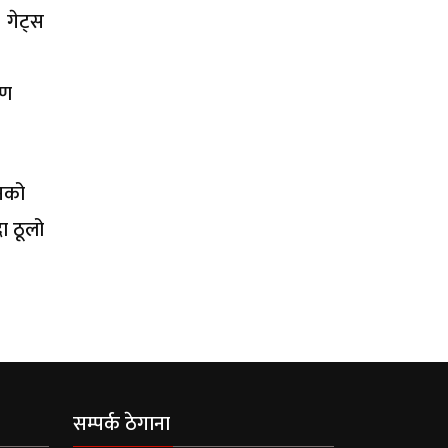
 गेट्स
रण
उनको
ा ठूलो
सम्पर्क ठेगाना