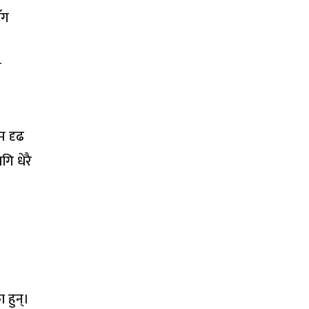
ँग
ी
म दृढ
गि धेरै
 हुन्।