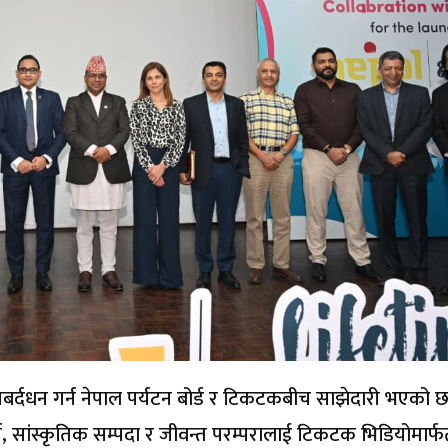
प्रबर्दधन गर्न नेपाल पर्यटन बोर्ड र टिकटकबीच साझेदारी भएको छ
्य, सांस्कृतिक सम्पदा र जीवन्त परम्परालाई टिकटक भिडियोमार्