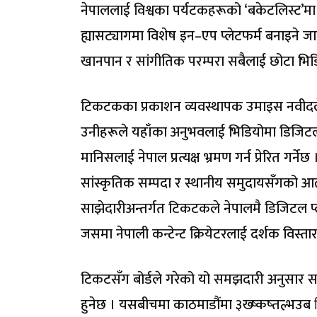
नेपाललाई विश्वका पर्यटकहरूको ‘बकेटलिस्ट’मा
ह्यासट्यागमा विशेष इन–एप प्लेटफर्म बनाइने 
खानपान र सांगीतिक परम्परा सबैलाई छोटा भिडि
टिकटकका प्रकाशन व्यवस्थापक उमाइस नवीदले य
उनीहरूले यहाँका अनुभवलाई भिडियोमा डिजिटल 
मानिसलाई नेपाल प्रत्यक्ष भ्रमण गर्न प्रेरित गर
सांस्कृतिक सम्पदा र स्थानीय समुदायसँगको आत
साझेदारीअन्तर्गत टिकटकले नेपालमै डिजिटल प्ल
जसमा नेपाली कन्टेन्ट क्रियेटरलाई दर्शक विस्तार,
टिकटसँग बोर्डले गरेको यो समझदारी अनुसार 
हुनेछ । यसबीचमा काठमाडौंमा ३ख्ष्कष्तल्भउब िश