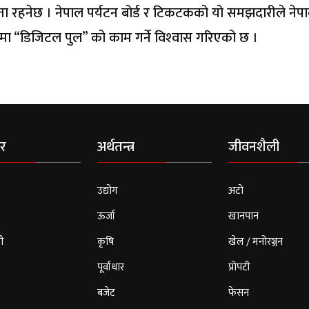
िता रहनेछ । नेपाल पर्यटन बोर्ड र टिकटकको यो समझदारीले ने
दर्भमा “डिजिटल पुल” को काम गर्ने विश्‍वास गरिएको छ ।
र
अर्थतन्त्र
जीवनशैली
उद्योग
अटो
ऊर्जा
खानपान
ी
कृषि
खेल / मनोरञ्जन
पूर्वाधार
प्रोपटी
बजेट
फेसन