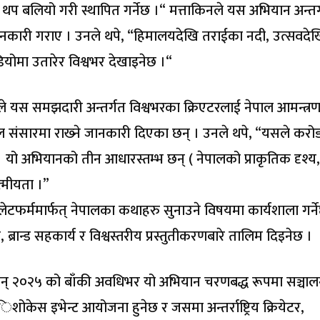
 थप बलियो गरी स्थापित गर्नेछ ।“ मत्ताकिनले यस अभियान अन्तर
जानकारी गराए । उनले थपे, “हिमालयदेखि तराईका नदी, उत्सवदे
योमा उतारेर विश्वभर देखाइनेछ ।“
स समझदारी अन्तर्गत विश्वभरका क्रिएटरलाई नेपाल आमन्त्रण ग
संसारमा राख्‍ने जानकारी दिएका छन् । उनले थपे, “यसले करोड
्नेछ । यो अभियानको तीन आधारस्तम्भ छन् ( नेपालको प्राकृतिक दृश्य,
्मीयता ।”
ेटफर्ममार्फत् नेपालका कथाहरु सुनाउने विषयमा कार्यशाला गर्न
 ब्रान्ड सहकार्य र विश्वस्तरीय प्रस्तुतीकरणबारे तालिम दिइनेछ ।
सन् २०२५ को बाँकी अवधिभर यो अभियान चरणबद्ध रूपमा सञ्चा
ोकेस इभेन्ट आयोजना हुनेछ र जसमा अन्तर्राष्ट्रिय क्रियेटर,