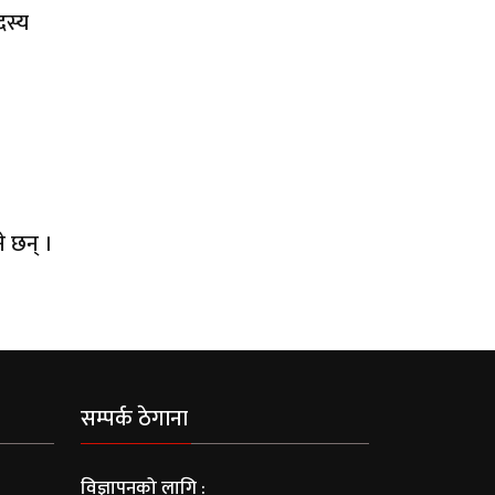
दस्य
 छन् ।
सम्पर्क ठेगाना
विज्ञापनको लागि :