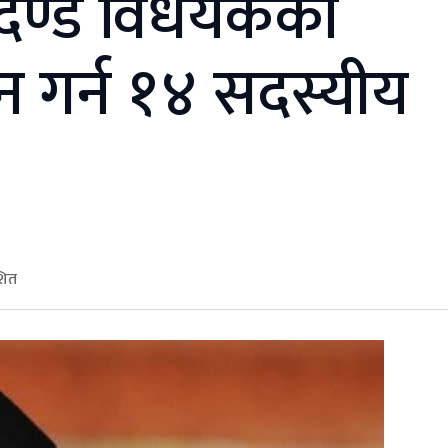
ापदण्ड विधेयकको
तन गर्न १४ सदस्यीय
शित