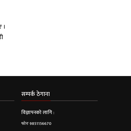
ए ।
ही
सम्पर्क ठेगाना
विज्ञापनको लागि :
फोनः 9851156670