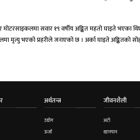
र मोटरसाइकलमा सवार १९ वर्षीय अङ्कित महतो घाइते भएका थि
लमा मृत्यु भएको प्रहरीले जनाएको छ । अर्का घाइते अङ्कितको सो
र
अर्थतन्त्र
जीवनशैली
उद्योग
अटो
ऊर्जा
खानपान