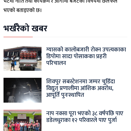
भेटमा नीति तथा कार्यक्रम र आगामी बजेटका विषयमा छलफल
भएको बताइएकाे छ।
भर्खरैको खबर
ग्यासको कालोबजारी रोक्न उपत्यकाका
डिपोमा सादा पोसाकका प्रहरी
परिचालन
शिवपुर सबस्टेशनमा जम्पर चुडिँदा
विद्युत् प्रणालीमा आंशिक अवरोध,
आपूर्ति पुनःस्थापित
नाप नक्सा पूरा भएको ३८ वर्षपछि पाए
डडेलधुराका १२ परिवारले पाए पुर्जा