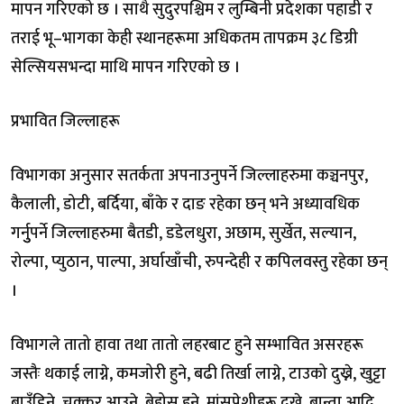
मापन गरिएको छ । साथै सुदुरपश्चिम र लुम्बिनी प्रदेशका पहाडी र
तराई भू–भागका केही स्थानहरूमा अधिकतम तापक्रम ३८ डिग्री
सेल्सियसभन्दा माथि मापन गरिएको छ ।
प्रभावित जिल्लाहरू
विभागका अनुसार सतर्कता अपनाउनुपर्ने जिल्लाहरुमा कञ्चनपुर,
कैलाली, डोटी, बर्दिया, बाँके र दाङ रहेका छन् भने अध्यावधिक
गर्नुुपर्ने जिल्लाहरुमा बैतडी, डडेलधुरा, अछाम, सुर्खेत, सल्यान,
रोल्पा, प्युठान, पाल्पा, अर्घाखाँची, रुपन्देही र कपिलवस्तु रहेका छन्
।
विभागले तातो हावा तथा तातो लहरबाट हुने सम्भावित असरहरू
जस्तैः थकाई लाग्ने, कमजोरी हुने, बढी तिर्खा लाग्ने, टाउको दुख्ने, खुट्टा
बाउँडिने, चक्कर आउने, बेहोस हुने, मांसपेशीहरू दुख्ने, बान्ता आदि