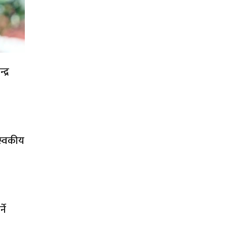
द्र
 स्वकीय
ने