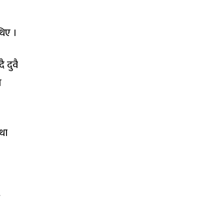
थिए ।
 दुवै
र
था