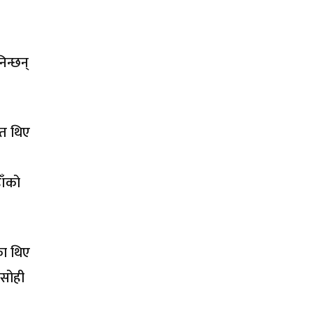
िन्छन्
रत थिए
ाँको
का थिए
। सोही