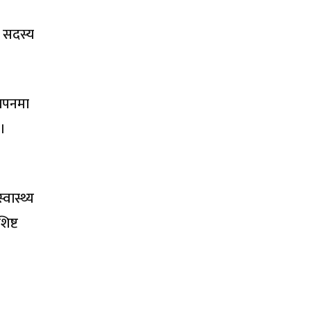
य सदस्य
थापनमा
 ।
वास्थ्य
िष्ट