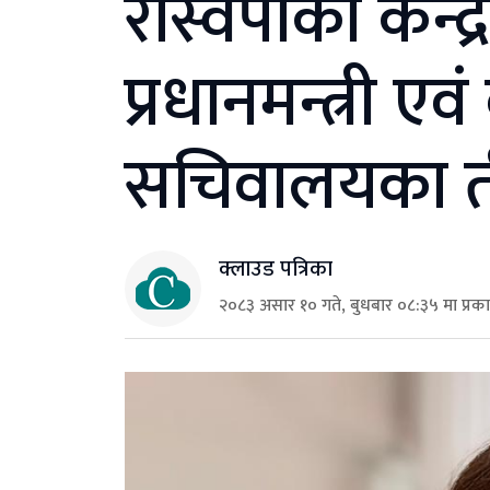
रास्वपाको केन्द
प्रधानमन्त्री एव
सचिवालयका ती
क्लाउड पत्रिका
२०८३ असार १० गते, बुधबार ०८:३५ मा प्रक