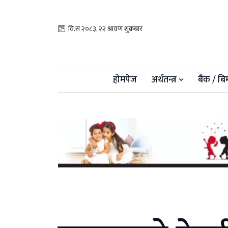
वि.सं २०८३, २२ श्रावण शुक्रबार
होमपेज
अर्थतन्त्र
बैंक / बि