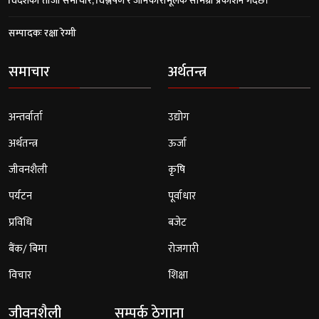
विदेशका ताजा समाचार, विश्लेषण र जानकारीमूलक सामग्री प्रकाशन गर्दछ।
सम्पादकः रक्षा रेग्मी
समाचार
अर्थतन्त्र
अन्तर्वार्ता
उद्योग
अर्थतन्त्र
ऊर्जा
जीवनशैली
कृषि
पर्यटन
पूर्वाधार
प्रविधि
बजेट
बैंक/ बिमा
रोजगारी
विचार
शिक्षा
जीवनशैली
सम्पर्क ठेगाना