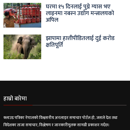
घरमा १५ दिनलाई पुग्ने ग्यास भए
लाइनमा नबस्न उद्योग मन्त्रालयको
अपिल
झापामा हात्तीपीडितलाई दुई करोड
क्षतिपूर्ति
हाम्रो बारेमा
क्लाउड पत्रिका नेपालको विश्वसनीय अनलाइन समाचार पोर्टल हो, जसले देश तथा
विदेशका ताजा समाचार, विश्लेषण र जानकारीमूलक सामग्री प्रकाशन गर्दछ।