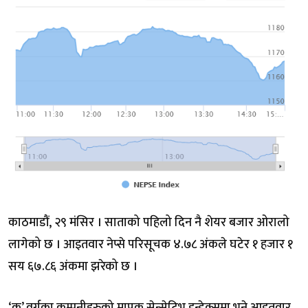
काठमाडौं, २९ मंसिर । साताको पहिलो दिन नै शेयर बजार ओरालो
लागेको छ । आइतवार नेप्से परिसूचक ४.७८ अंकले घटेर १ हजार १
सय ६७.८६ अंकमा झरेको छ ।
‘क’ वर्गका कम्पनीहरुको मापक सेन्सेटिभ इन्डेक्समा भने आइतवार