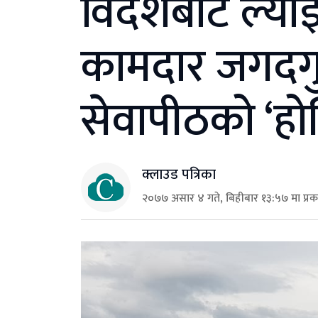
विदेशबाट ल्य
कामदार जगदगुरु
सेवापीठको ‘होल्ड
क्लाउड पत्रिका
२०७७ असार ४ गते, बिहीबार १३:५७ मा प्र