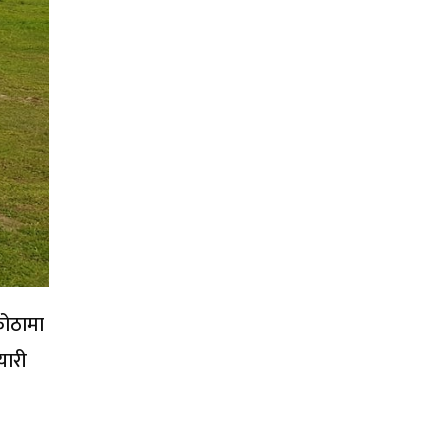
कोठामा
यारी