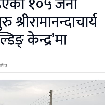
ाईएका १०५ जना
 श्रीरामानन्दाचार्य
िङ् केन्द्र’मा
काशित