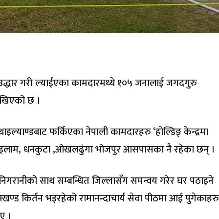
उद्धार गरी ल्याईएका कामदारमध्ये १०५ जनालाई जगदगुरु
 राखिएको छ ।
थाइल्याण्डबाट फर्किएका नेपाली कामदारहरु ‘होल्डिङ् केन्द्रमा
ी, इलाम, धनकुटा ,ओखलढुंगा भोजपुर आसपासका नै रहेका छन् ।
निगरानीको साथ सम्बन्धित जिल्लासँग समन्वय गरेर घर पठाइने
खण्ड किर्तन भइरहेको रामानन्दाचार्य सेवा पीठमा आई पुगेकाहरु
िए ।