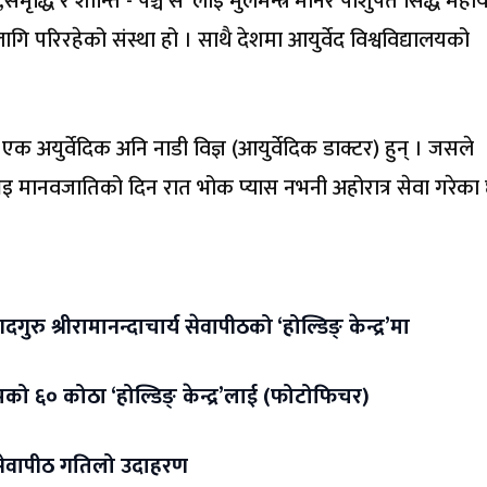
कार,समृद्धि र शान्ति -‘पञ्च स’ लाइ मुलमन्त्र मानेर पाशुपत सिद्ध मह
गि परिरहेको संस्था हो । साथै देशमा आयुर्वेद विश्वविद्यालयको
।
एक अयुर्वेदिक अनि नाडी विज्ञ (आयुर्वेदिक डाक्टर) हुन् । जसले
 भइ मानवजातिको दिन रात भोक प्यास नभनी अहोरात्र सेवा गरेका 
श्रीरामानन्दाचार्य सेवापीठको ‘होल्डिङ् केन्द्र’मा
रमको ६० कोठा ‘होल्डिङ् केन्द्र’लाई (फोटोफिचर)
य सेवापीठ गतिलो उदाहरण