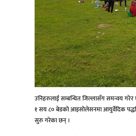
उनिहरुलाई सम्बन्धित जिल्लासँग समन्वय गरेर
१ सय ८० बेडको आइसोलेसनमा आयुर्वेदिक पद्धति
सुरु गरेका छन् ।