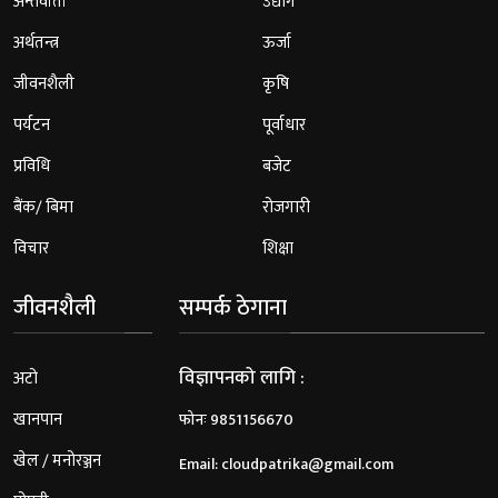
अन्तर्वार्ता
उद्योग
अर्थतन्त्र
ऊर्जा
जीवनशैली
कृषि
पर्यटन
पूर्वाधार
प्रविधि
बजेट
बैंक/ बिमा
रोजगारी
विचार
शिक्षा
जीवनशैली
सम्पर्क ठेगाना
विज्ञापनको लागि :
अटो
खानपान
फोनः 9851156670
खेल / मनोरञ्जन
Email:
cloudpatrika@gmail.com