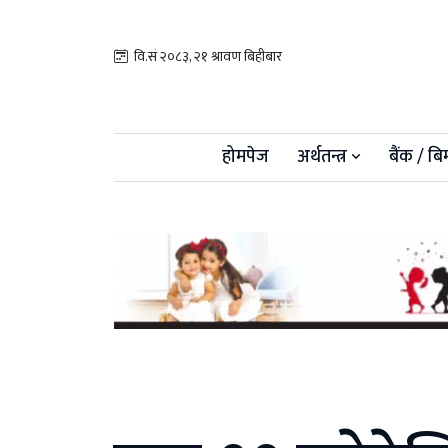
वि.सं २०८३, २१ श्रावण बिहीबार
होमपेज
अर्थतन्त्र
बैंक / बि