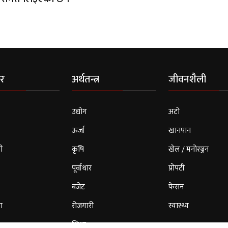
र
अर्थतन्त्र
जीवनशैली
उद्योग
अटो
ऊर्जा
खानपान
ी
कृषि
खेल / मनोरञ्जन
पूर्वाधार
प्रोपटी
बजेट
फेसन
ा
रोजगारी
स्वास्थ्य
शिक्षा