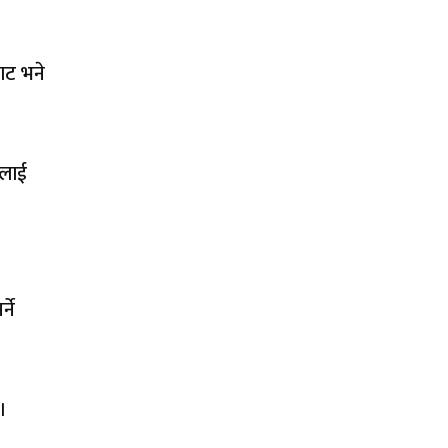
ाट भने
सलाई
्ने
।