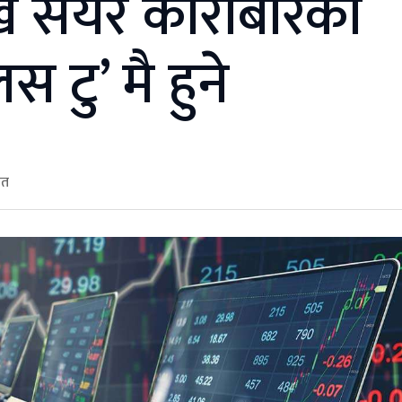
ि सेयर कारोबारको
 टु’ मै हुने
ित