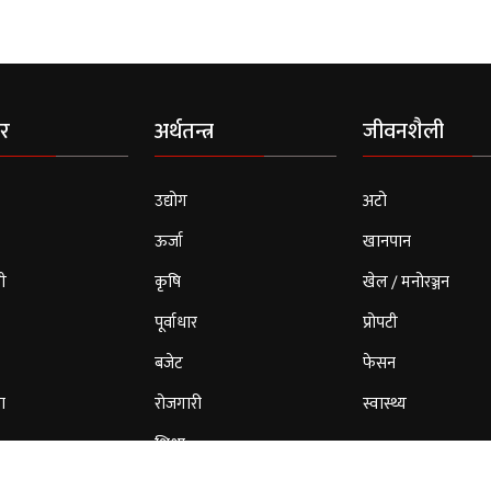
र
अर्थतन्त्र
जीवनशैली
उद्योग
अटो
ऊर्जा
खानपान
ी
कृषि
खेल / मनोरञ्जन
पूर्वाधार
प्रोपटी
बजेट
फेसन
ा
रोजगारी
स्वास्थ्य
शिक्षा