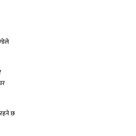
्डेले
र
घर
 रहने छ