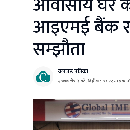
आवासीय घर कर
आइएमई बैंक र
सम्झौता
क्लाउड पत्रिका
२०७७ चैत्र ५ गते, बिहीबार ०३:१२ मा प्रकाश