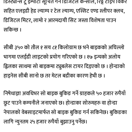
डिस्ट्यान्स टू इम्पीटी सूचित गर्ने डिजिटल कन्सोल, रिङ्ग टाइप विंकर
सहित एलइडी हेड ल्याम्प र टेल ल्याम्प, एस्सिट एण्ड स्लीपर क्लच,
डिजिटल मिटर, लामो र आरमदायी सिट जस्ता विशेषता पाउन
सकिन्छ ।
सीबी ३५० को तौल १ सय ८१ किलोग्राम छ भने बाइकको अघिल्लो
भागमा एलईडी लाइटको प्रयोग गरिएको छ । १७ इन्चको अलोय
ह्विलका साथमा सो बाइकमा ट्युबलेस टायर दिइएको छ । होन्डाको
हाइनेस सीबी सानो छ तर मेटल बडीका कारण हेभी छ ।
निषेधाज्ञा अवधिभर सो बाइक बुकिङ गर्ने ग्राहकले ५० हजार रुपैयाँ
छुट पाउने कम्पनीले जनाएको छ। होन्डाका सोरुमहरु वा होन्डा
नेपालको वेबसाइटमार्फत सो बाइक बुकिङ गर्न सकिनेछ। बुकिङका
लागि न्युनतम २५ हजार रुपैयाँ बुझाउनु पर्नेछ।