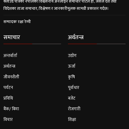
क्लाउड पत्रिका नेपालको विश्वसनीय अनलाइन समाचार पोर्टल हो, जसले देश तथा
विदेशका ताजा समाचार, विश्लेषण र जानकारीमूलक सामग्री प्रकाशन गर्दछ।
सम्पादकः रक्षा रेग्मी
समाचार
अर्थतन्त्र
अन्तर्वार्ता
उद्योग
अर्थतन्त्र
ऊर्जा
जीवनशैली
कृषि
पर्यटन
पूर्वाधार
प्रविधि
बजेट
बैंक/ बिमा
रोजगारी
विचार
शिक्षा