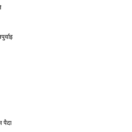
ि
ुर्याइ
न पैदा