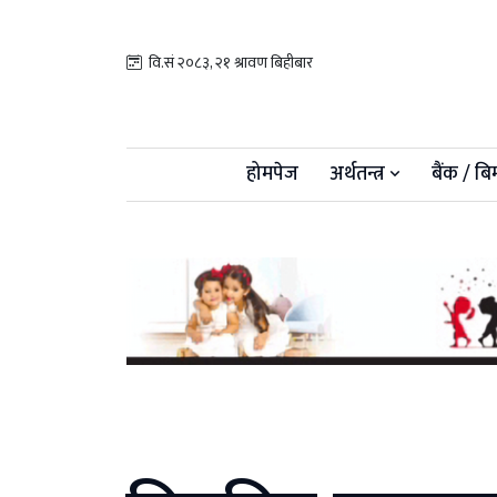
वि.सं २०८३, २१ श्रावण बिहीबार
होमपेज
अर्थतन्त्र
बैंक / बि