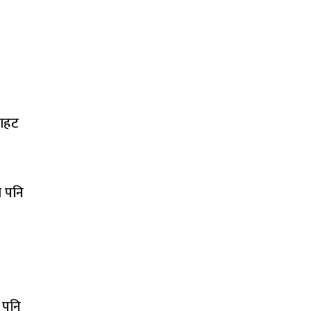
डाहट
ा पनि
 पनि