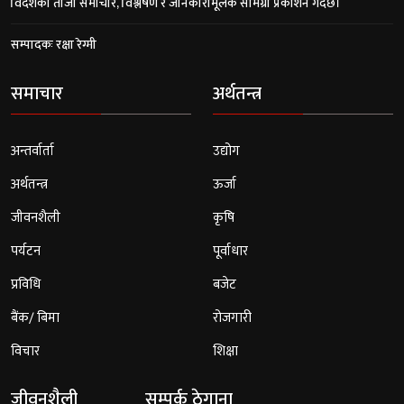
विदेशका ताजा समाचार, विश्लेषण र जानकारीमूलक सामग्री प्रकाशन गर्दछ।
सम्पादकः रक्षा रेग्मी
समाचार
अर्थतन्त्र
अन्तर्वार्ता
उद्योग
अर्थतन्त्र
ऊर्जा
जीवनशैली
कृषि
पर्यटन
पूर्वाधार
प्रविधि
बजेट
बैंक/ बिमा
रोजगारी
विचार
शिक्षा
जीवनशैली
सम्पर्क ठेगाना