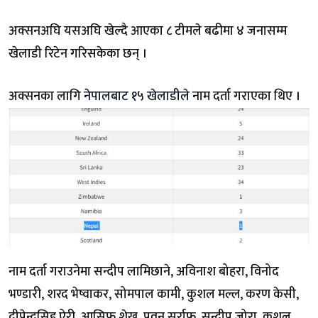
अक्सनअघि यसअघि खेल्दै आएका ८ टीमले बढीमा ४ जनासम्म
खेलाडी रिटेन गरिसकेका छन् ।
अक्सनका लागि
नेपालबाट १५ खेलाडीले
नाम दर्ता गराएका थिए ।
नाम दर्ता गराउनेमा सन्दीप लामिछाने, अविनाश बोहरा, विनोद
भण्डारी, शरद भेष्वाकर, सोमपाल कामी, कुशल मल्ल, करण केसी,
दीपेन्द्रसिह ऐरी, आसिफ शेख, पवन सर्राफ, सन्दीप जोरा, कुशल