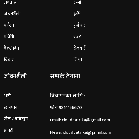
अर्थतन्त्र
ऊर्जा
जीवनशैली
कृषि
पर्यटन
पूर्वाधार
प्रविधि
बजेट
बैंक/ बिमा
रोजगारी
विचार
शिक्षा
जीवनशैली
सम्पर्क ठेगाना
विज्ञापनको लागि :
अटो
खानपान
फोनः 9851156670
खेल / मनोरञ्जन
Email:
cloudpatrika@gmail.com
प्रोपटी
News:
cloudpatrika@gmail.com