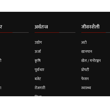
र
अर्थतन्त्र
जीवनशैली
उद्योग
अटो
ऊर्जा
खानपान
ी
कृषि
खेल / मनोरञ्जन
पूर्वाधार
प्रोपटी
बजेट
फेसन
ा
रोजगारी
स्वास्थ्य
शिक्षा