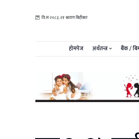
वि.सं २०८३, २१ श्रावण बिहीबार
होमपेज
अर्थतन्त्र
बैंक / बि