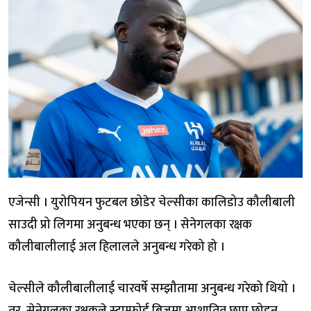
एजेन्सी । युरोपियन फुटबल छोडेर चेल्सीका कालिडोउ कौलीबाली
साउदी प्रो लिगमा अनुबन्ध भएका छन् । सेनेगलका रक्षक
कौलीबालीलाई अल हिलालले अनुबन्ध गरेको हो ।
चेल्सीले कौलीबालीलाई चारवर्षे सम्झौतामा अनुबन्ध गरेको थियो ।
तर, सेनेगलका रक्षकले स्टाम्फोर्ड ब्रिजमा आशातित छाप छोड्न