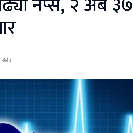
्यो नेप्से, २ अर्ब ३
ार
रकाशित