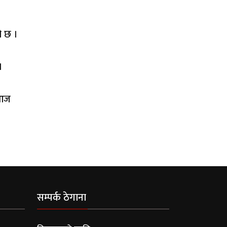
ो छ ।
।
 आज
सम्पर्क ठेगाना