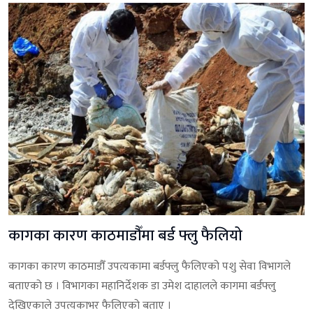
कागका कारण काठमाडौँमा बर्ड फ्लु फैलियो
कागका कारण काठमाडौँ उपत्यकामा बर्डफ्लु फैलिएको पशु सेवा विभागले
बताएको छ । विभागका महानिर्देशक डा उमेश दाहालले कागमा बर्डफ्लु
देखिएकाले उपत्यकाभर फैलिएको बताए ।