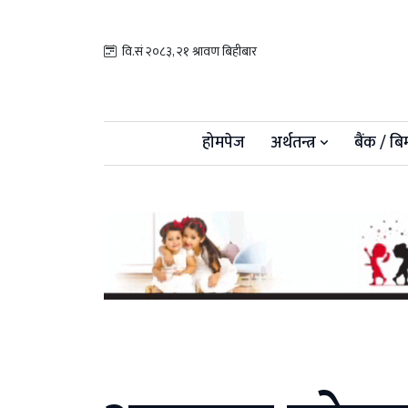
वि.सं २०८३, २१ श्रावण बिहीबार
होमपेज
अर्थतन्त्र
बैंक / बि