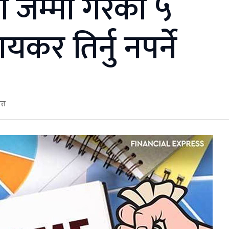
जम्मा गरेको ५
र तिर्नु नपर्ने
ित