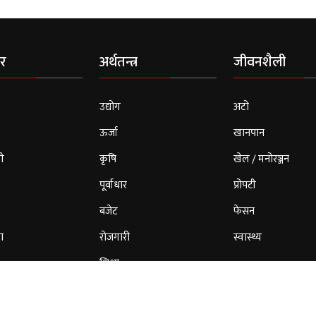
र
अर्थतन्त्र
जीवनशैली
उद्योग
अटो
ऊर्जा
खानपान
ी
कृषि
खेल / मनोरञ्जन
पूर्वाधार
प्रोपटी
बजेट
फेसन
ा
रोजगारी
स्वास्थ्य
शिक्षा