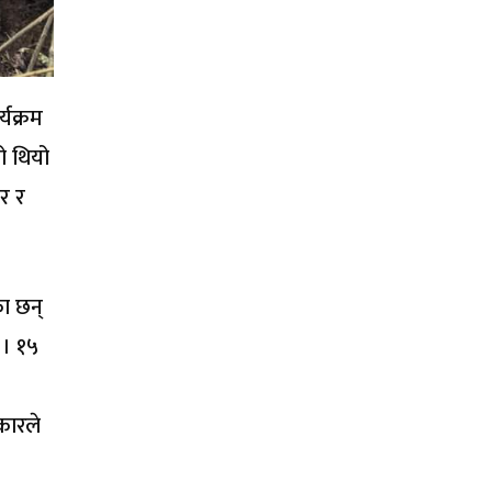
्यक्रम
ो थियो
ार र
का छन्
 । १५
कारले