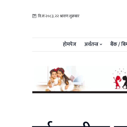
वि.सं २०८३, २२ श्रावण शुक्रबार
होमपेज
अर्थतन्त्र
बैंक / बि