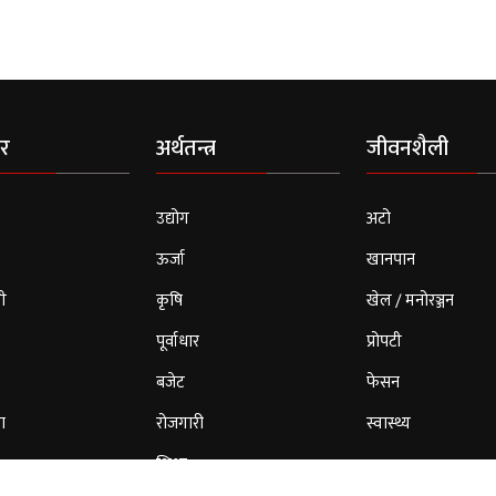
र
अर्थतन्त्र
जीवनशैली
उद्योग
अटो
ऊर्जा
खानपान
ी
कृषि
खेल / मनोरञ्जन
पूर्वाधार
प्रोपटी
बजेट
फेसन
ा
रोजगारी
स्वास्थ्य
शिक्षा