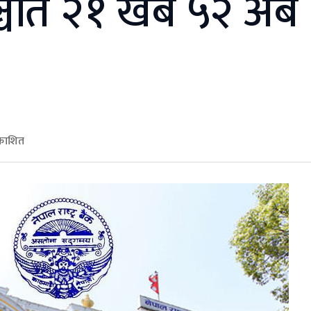
्चिति २१ खर्ब ५२ अर्ब
रकाशित