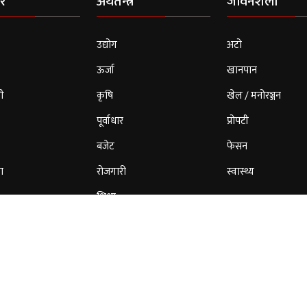
र
अर्थतन्त्र
जीवनशैली
उद्योग
अटो
ऊर्जा
खानपान
ी
कृषि
खेल / मनोरञ्जन
पूर्वाधार
प्रोपटी
बजेट
फेसन
ा
रोजगारी
स्वास्थ्य
शिक्षा
© 2026 Cloud Patrika. All Rights Reserved.