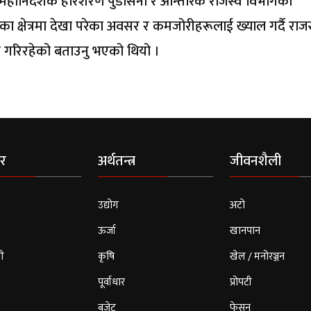
महानिर्देशक हरिशरण पुडासैनी र आन्तरिक राजस्व विभागका
का क्षेत्रमा देखा परेका अवसर र कमजोरीहरूलाई ख्याल गर्दै राज
हल गरिरहेको बताउनु भएको थियो ।
र
अर्थतन्त्र
जीवनशैली
उद्योग
अटो
ऊर्जा
खानपान
ी
कृषि
खेल / मनोरञ्जन
पूर्वाधार
प्रोपटी
बजेट
फेसन