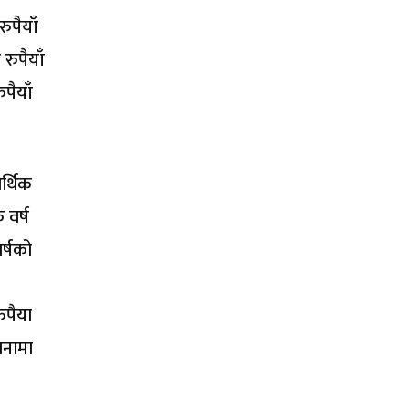
ुपैयाँ
रुपैयाँ
पैयाँ
र्थिक
 वर्ष
र्षको
ुपैया
लनामा