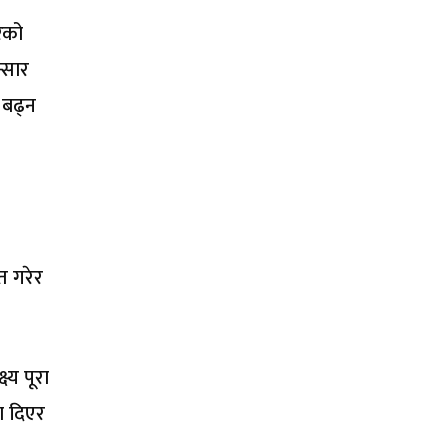
करको
्सार
 बढ्न
त गरेर
्य पूरा
ा दिएर