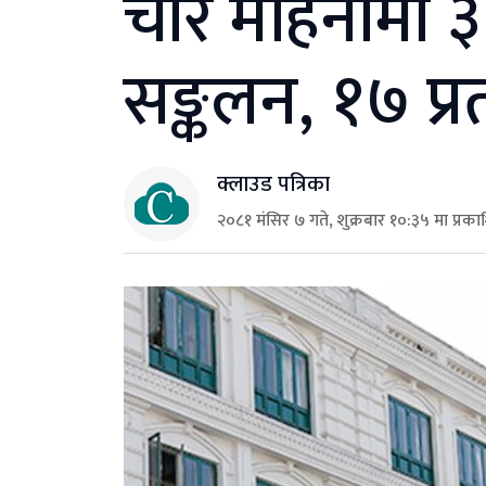
चार महिनामा ३ 
सङ्कलन, १७ प्र
क्लाउड पत्रिका
२०८१ मंसिर ७ गते, शुक्रबार १०:३५ मा प्रक