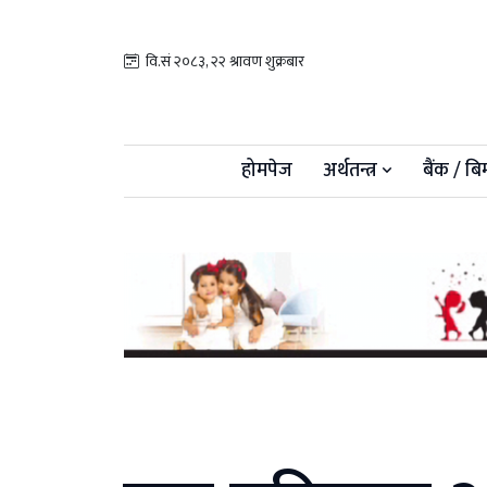
वि.सं २०८३, २२ श्रावण शुक्रबार
होमपेज
अर्थतन्त्र
बैंक / बि