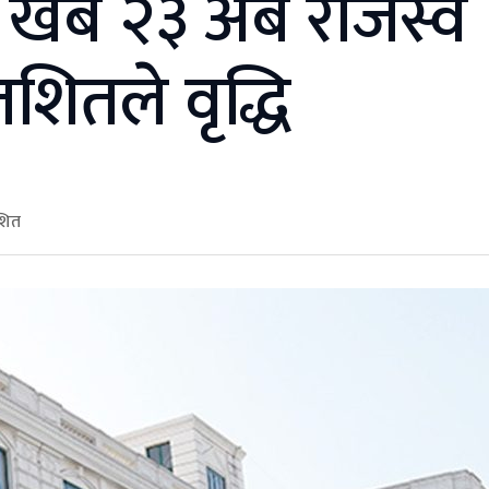
खर्ब २३ अर्ब राजस्व
तशितले वृद्धि
ाशित