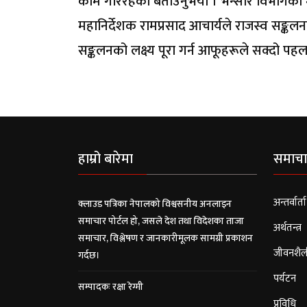
काम गरिरहेको बताउनुभयो । भन्सार विभागका 
महानिर्देशक रामप्रसाद आचार्यले राजस्व सङ्कलन
सङ्कलनको लक्ष्य पूरा गर्न आफूहरूले सक्दो प
हाम्रो बारेमा
समाचा
अन्तर्वार्ता
क्लाउड पत्रिका नेपालको विश्वसनीय अनलाइन
समाचार पोर्टल हो, जसले देश तथा विदेशका ताजा
अर्थतन्त्र
समाचार, विश्लेषण र जानकारीमूलक सामग्री प्रकाशन
जीवनशैल
गर्दछ।
पर्यटन
सम्पादकः रक्षा रेग्मी
प्रविधि