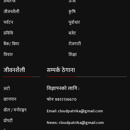
अर्थतन्त्र
ऊर्जा
जीवनशैली
कृषि
पर्यटन
पूर्वाधार
प्रविधि
बजेट
बैंक/ बिमा
रोजगारी
विचार
शिक्षा
जीवनशैली
सम्पर्क ठेगाना
विज्ञापनको लागि :
अटो
खानपान
फोनः 9851156670
खेल / मनोरञ्जन
Email:
cloudpatrika@gmail.com
प्रोपटी
News:
cloudpatrika@gmail.com