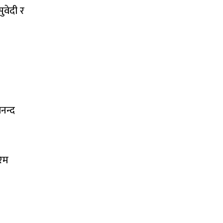
ुवेदी र
नन्द
रिम