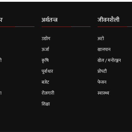
र
अर्थतन्त्र
जीवनशैली
उद्योग
अटो
ऊर्जा
खानपान
ी
कृषि
खेल / मनोरञ्जन
पूर्वाधार
प्रोपटी
बजेट
फेसन
ा
रोजगारी
स्वास्थ्य
शिक्षा