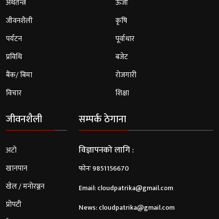
अर्थतन्त्र
ऊर्जा
जीवनशैली
कृषि
पर्यटन
पूर्वाधार
प्रविधि
बजेट
बैंक/ बिमा
रोजगारी
विचार
शिक्षा
जीवनशैली
सम्पर्क ठेगाना
विज्ञापनको लागि :
अटो
खानपान
फोनः 9851156670
खेल / मनोरञ्जन
Email:
cloudpatrika@gmail.com
प्रोपटी
News:
cloudpatrika@gmail.com