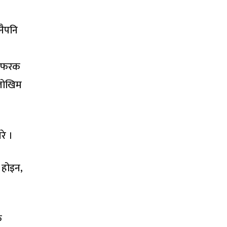
ुनैपनि
मा फरक
 जोखिम
रे ।
े होइन,
क