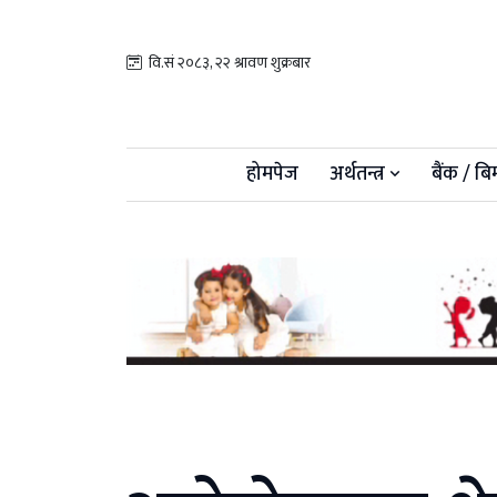
वि.सं २०८३, २२ श्रावण शुक्रबार
होमपेज
अर्थतन्त्र
बैंक / बि