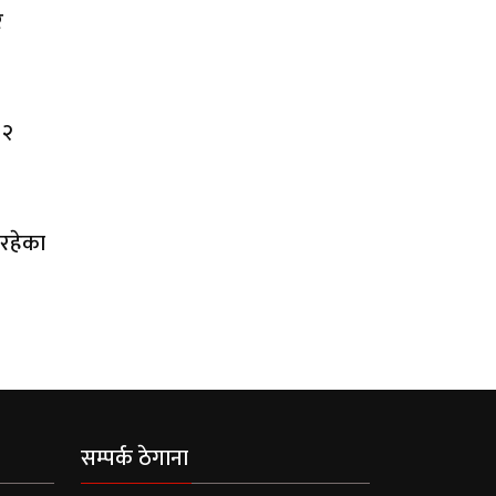
र
 २
 रहेका
सम्पर्क ठेगाना