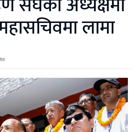
हण संघको अध्यक्षमा
ित, महासचिवमा लामा
शित