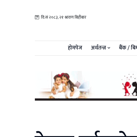
वि.सं २०८३, २१ श्रावण बिहीबार
होमपेज
अर्थतन्त्र
बैंक / बि