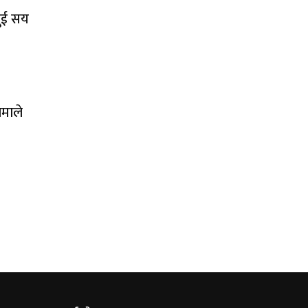
दुई सय
ामाले