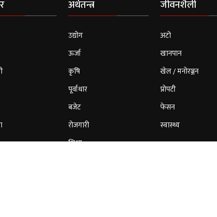
र
अर्थतन्त्र
जीवनशैली
उद्योग
अटो
ऊर्जा
खानपान
ी
कृषि
खेल / मनोरञ्जन
पूर्वाधार
प्रोपटी
बजेट
फेसन
ा
रोजगारी
स्वास्थ्य
शिक्षा
© 2026 Cloud Patrika. All Rights Reserved.