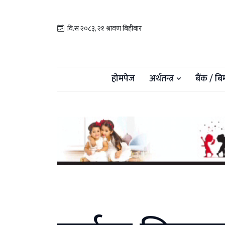
वि.सं २०८३, २१ श्रावण बिहीबार
होमपेज
अर्थतन्त्र
बैंक / बि