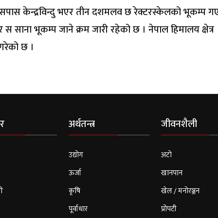
सपास केन्द्रविन्दु भएर तीन दशमलव छ रेक्टरस्केलको भूकम्प 
र स साना भूकम्प जाने क्रम जारी रहेको छ । नेपाल हिमालय क्षेत्र
गरेको छ ।
र
अर्थतन्त्र
जीवनशैली
उद्योग
अटो
ऊर्जा
खानपान
ी
कृषि
खेल / मनोरञ्जन
पूर्वाधार
प्रोपटी