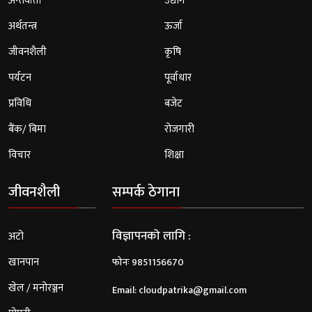
अन्तर्वार्ता
उद्योग
अर्थतन्त्र
ऊर्जा
जीवनशैली
कृषि
पर्यटन
पूर्वाधार
प्रविधि
बजेट
बैंक/ बिमा
रोजगारी
विचार
शिक्षा
जीवनशैली
सम्पर्क ठेगाना
विज्ञापनको लागि :
अटो
खानपान
फोनः 9851156670
खेल / मनोरञ्जन
Email:
cloudpatrika@gmail.com