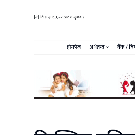
वि.सं २०८३, २२ श्रावण शुक्रबार
होमपेज
अर्थतन्त्र
बैंक / बि