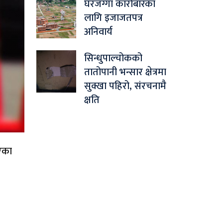
घरजग्गा कारोबारका
लागि इजाजतपत्र
अनिवार्य
सिन्धुपाल्चोकको
तातोपानी भन्सार क्षेत्रमा
सुक्खा पहिरो, संरचनामै
क्षति
एका