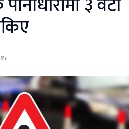
 पानीधारामा ३ वटा
ोकिए
काशित