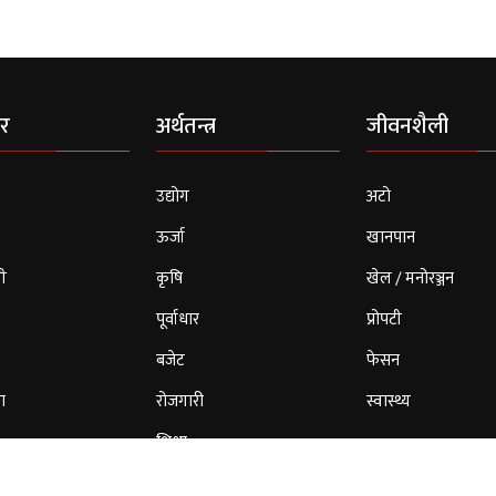
र
अर्थतन्त्र
जीवनशैली
उद्योग
अटो
ऊर्जा
खानपान
ी
कृषि
खेल / मनोरञ्जन
पूर्वाधार
प्रोपटी
बजेट
फेसन
ा
रोजगारी
स्वास्थ्य
शिक्षा