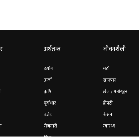
र
अर्थतन्त्र
जीवनशैली
उद्योग
अटो
ऊर्जा
खानपान
ी
कृषि
खेल / मनोरञ्जन
पूर्वाधार
प्रोपटी
बजेट
फेसन
ा
रोजगारी
स्वास्थ्य
शिक्षा