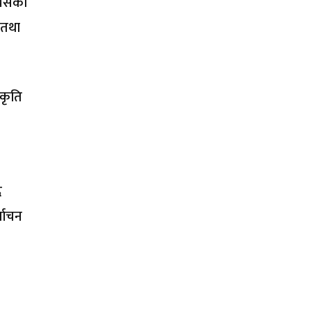
्रेसका
 तथा
्कृति
र
्वाचन