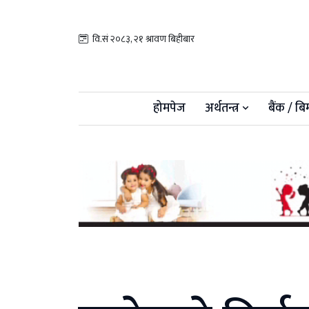
वि.सं २०८३, २१ श्रावण बिहीबार
होमपेज
अर्थतन्त्र
बैंक / बि