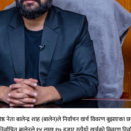
ा बरिष्ठ नेता बालेन्द्र शाह (बालेन)ले निर्वाचन खर्च विवरण बुझाएका छ
ा निर्वाचित बालेनले १४ लाख १७ हजार रुपैयाँ खर्चको विवरण निर्