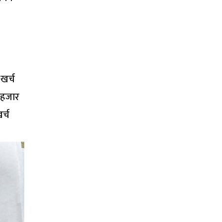
खर्च
 हजार
र्च