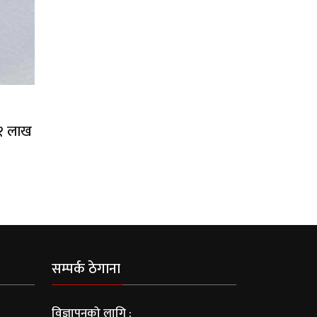
 १ लाख
सम्पर्क ठेगाना
विज्ञापनको लागि :