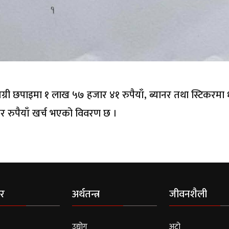
मग्री छपाइमा १ लाख ५७ हजार ४१ रुपैयाँ, ब्यानर तथा स्टिकरमा
ार रुपैयाँ खर्च भएको विवरण छ ।
र
अर्थतन्त्र
जीवनशैली
उद्योग
अटो