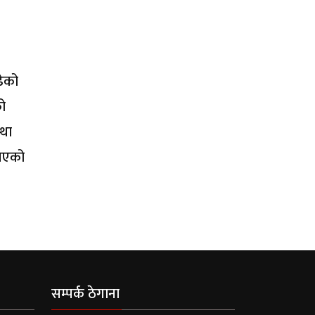
ढेको
को
्था
गिएको
सम्पर्क ठेगाना