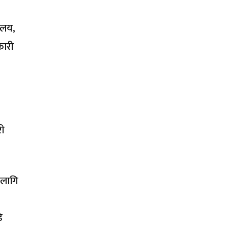
ालय,
कारी
री
 लागि
ि