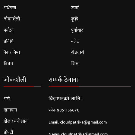
अर्थतन्त्र
ऊर्जा
जीवनशैली
कृषि
पर्यटन
पूर्वाधार
प्रविधि
बजेट
बैंक/ बिमा
रोजगारी
विचार
शिक्षा
जीवनशैली
सम्पर्क ठेगाना
विज्ञापनको लागि :
अटो
खानपान
फोनः 9851156670
खेल / मनोरञ्जन
Email:
cloudpatrika@gmail.com
प्रोपटी
News:
cloudpatrika@gmail.com