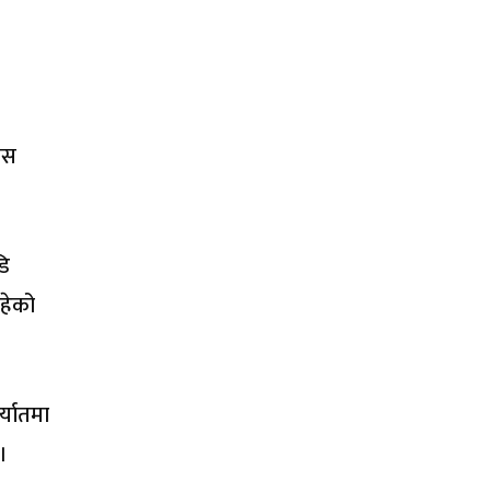
यस
डि
हेको
्यातमा
।