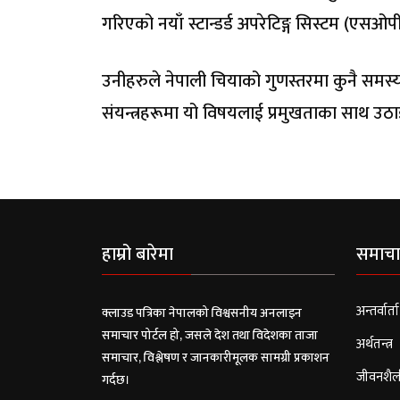
गरिएको नयाँ स्टान्डर्ड अपरेटिङ्ग सिस्टम (एस
उनीहरुले नेपाली चियाको गुणस्तरमा कुनै समस्या 
संयन्त्रहरूमा यो विषयलाई प्रमुखताका साथ उठाइ
हाम्रो बारेमा
समाचा
अन्तर्वार्ता
क्लाउड पत्रिका नेपालको विश्वसनीय अनलाइन
समाचार पोर्टल हो, जसले देश तथा विदेशका ताजा
अर्थतन्त्र
समाचार, विश्लेषण र जानकारीमूलक सामग्री प्रकाशन
जीवनशैल
गर्दछ।