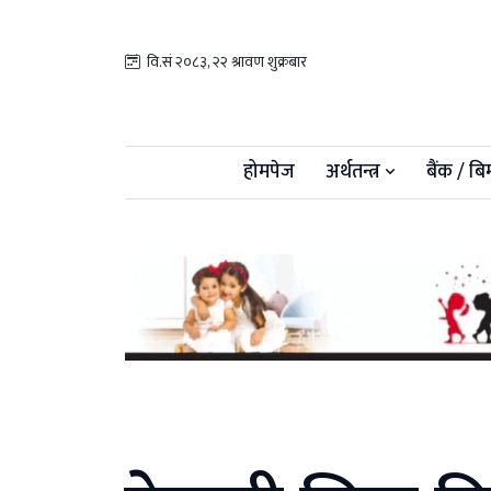
वि.सं २०८३, २२ श्रावण शुक्रबार
होमपेज
अर्थतन्त्र
बैंक / बि