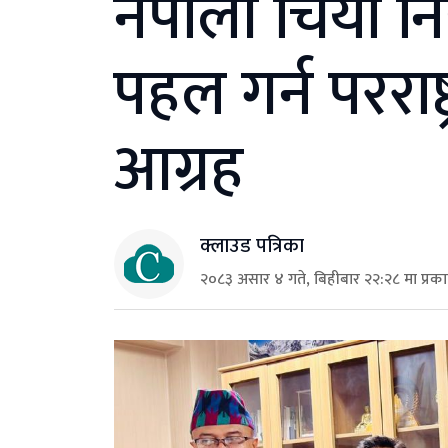
नेपाली चिया न
पहल गर्न परराष्
आग्रह
क्लाउड पत्रिका
२०८३ असार ४ गते, बिहीबार २२:२८ मा प्रक