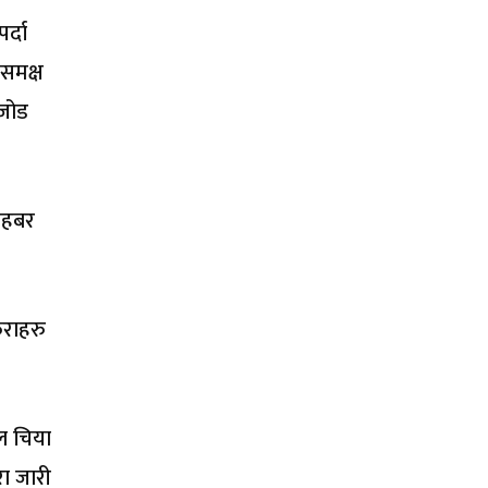
र्दा
 समक्ष
 जोड
रहबर
ुराहरु
ाल चिया
रा जारी