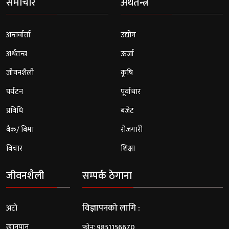
समाचार
अर्थतन्त्र
अन्तर्वार्ता
उद्योग
अर्थतन्त्र
ऊर्जा
जीवनशैली
कृषि
पर्यटन
पूर्वाधार
प्रविधि
बजेट
बैंक/ बिमा
रोजगारी
विचार
शिक्षा
जीवनशैली
सम्पर्क ठेगाना
विज्ञापनको लागि :
अटो
खानपान
फोनः 9851156670