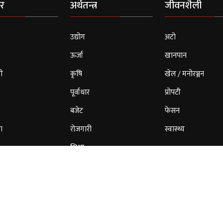
र
अर्थतन्त्र
जीवनशैली
उद्योग
अटो
ऊर्जा
खानपान
ी
कृषि
खेल / मनोरञ्जन
पूर्वाधार
प्रोपटी
बजेट
फेसन
ा
रोजगारी
स्वास्थ्य
शिक्षा
© 2026 Cloud Patrika. All Rights Reserved.