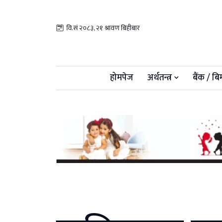
वि.सं २०८३, २१ श्रावण बिहीबार
होमपेज
अर्थतन्त्र
बैंक / बि