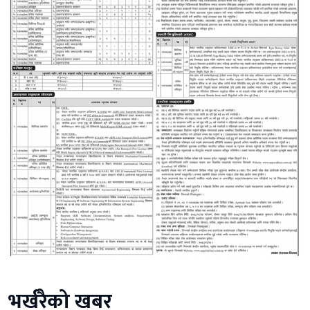
भर्खरैको खबर