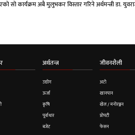
को सो कार्यक्रम अबै मुलुभकर विस्तार गरिने अर्थमन्त्री डा. युवर
र
अर्थतन्त्र
जीवनशैली
उद्योग
अटो
ऊर्जा
खानपान
ी
कृषि
खेल / मनोरञ्जन
पूर्वाधार
प्रोपटी
बजेट
फेसन