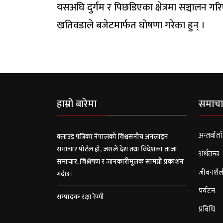
यसअघि दुर्गम र पिछडिएका क्षेत्रमा सञ्चालन गरिए
खतिवडाले बजेटमार्फत घोषणा गरेका हुन् ।
हाम्रो बारेमा
समाचा
अन्तर्वार्ता
क्लाउड पत्रिका नेपालको विश्वसनीय अनलाइन
समाचार पोर्टल हो, जसले देश तथा विदेशका ताजा
अर्थतन्त्र
समाचार, विश्लेषण र जानकारीमूलक सामग्री प्रकाशन
जीवनशैल
गर्दछ।
पर्यटन
सम्पादकः रक्षा रेग्मी
प्रविधि