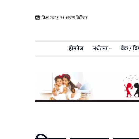
वि.सं २०८३, २१ श्रावण बिहीबार
होमपेज
अर्थतन्त्र
बैंक / बि