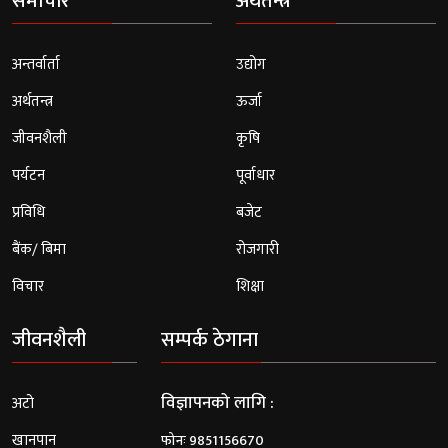
समाचार
अर्थतन्त्र
अन्तर्वार्ता
उद्योग
अर्थतन्त्र
ऊर्जा
जीवनशैली
कृषि
पर्यटन
पूर्वाधार
प्रविधि
बजेट
बैंक/ बिमा
रोजगारी
विचार
शिक्षा
जीवनशैली
सम्पर्क ठेगाना
विज्ञापनको लागि :
अटो
खानपान
फोनः 9851156670